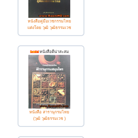
หนังสือคู่มือเวชกรรมไทย
แต่งโดย วุฒิ วุฒิธรรมเวช
หนังสือดีน่าสะสม
หนังสือ สารานุกรมไทย
(วุฒิ วุฒิธรรมเวช )