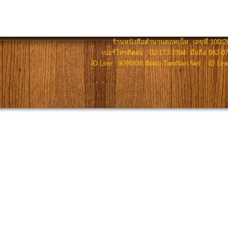
ร้านหนังสือตำนานดอทเน็ท เลขที่ 100/28
เบอร์โทรติดต่อ : 02-173-3394 มือถือ 082-07
ID Line : 9098838 ติดต่อ TamNan.Net ID Lin