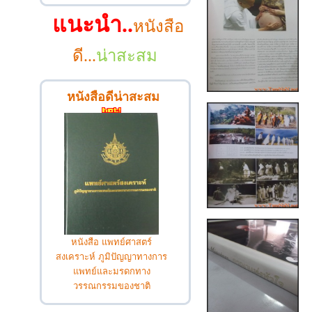
แนะนำ..
หนังสือ
ดี...
น่าสะสม
หนังสือดีน่าสะสม
หนังสือ แพทย์ศาสตร์
สงเคราะห์ ภูมิปัญญาทางการ
แพทย์และมรดกทาง
วรรณกรรมของชาติ