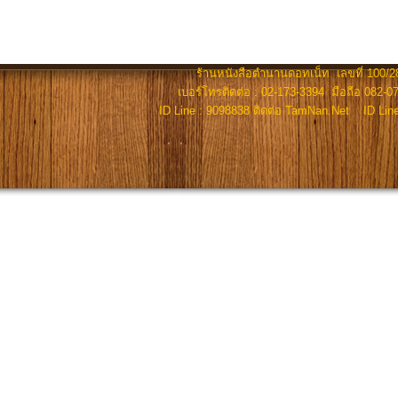
ร้านหนังสือตำนานดอทเน็ท เลขที่ 100/28
เบอร์โทรติดต่อ : 02-173-3394 มือถือ 082-07
ID Line : 9098838 ติดต่อ TamNan.Net ID Lin