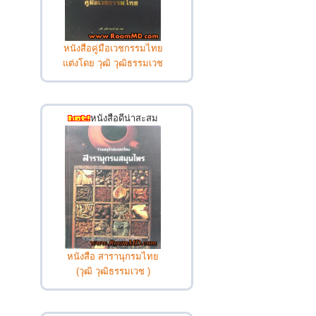
หนังสือคู่มือเวชกรรมไทย
แต่งโดย วุฒิ วุฒิธรรมเวช
หนังสือดีน่าสะสม
หนังสือ สารานุกรมไทย
(วุฒิ วุฒิธรรมเวช )