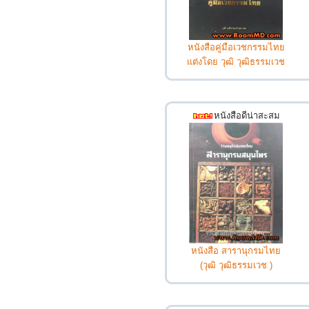
หนังสือคู่มือเวชกรรมไทย
แต่งโดย วุฒิ วุฒิธรรมเวช
หนังสือดีน่าสะสม
หนังสือ สารานุกรมไทย
(วุฒิ วุฒิธรรมเวช )