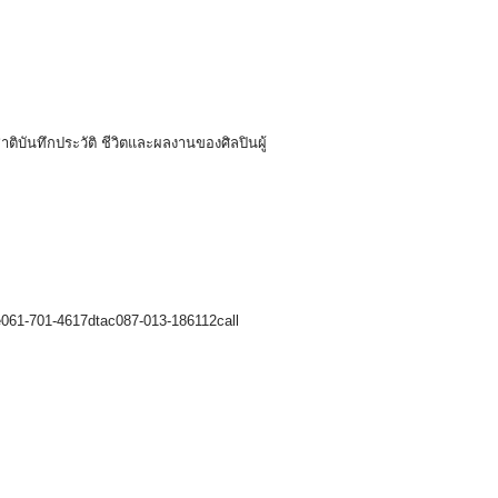
ติบันทึกประวัติ ชีวิตและผลงานของศิลปินผู้
ue061-701-4617dtac087-013-186112call