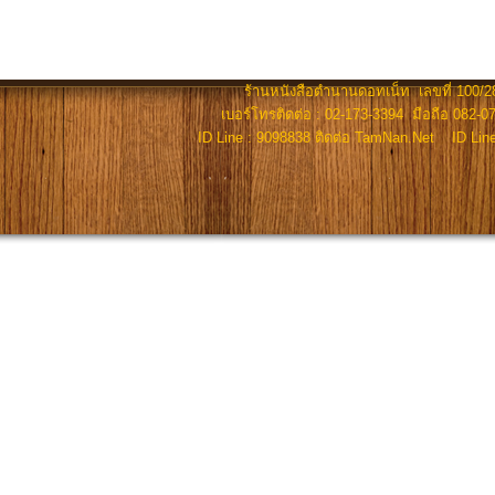
ร้านหนังสือตำนานดอทเน็ท เลขที่ 100/28
เบอร์โทรติดต่อ : 02-173-3394 มือถือ 082-07
ID Line : 9098838 ติดต่อ TamNan.Net ID Lin