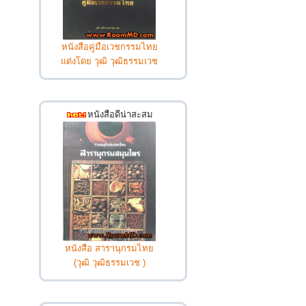
หนังสือคู่มือเวชกรรมไทย
แต่งโดย วุฒิ วุฒิธรรมเวช
หนังสือดีน่าสะสม
หนังสือ สารานุกรมไทย
(วุฒิ วุฒิธรรมเวช )