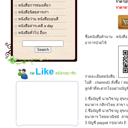
ราคาปก
หนังสือการท่องเที่ยว
ราคาข
หนังสือนิตยสารเก่า
หนังสือว่าน หนังสือบอนสี
หนังสือสาระคดี a day
หนังสือทั่วไป อื่นๆ
ชื่อหนังสือตำนาน : หนังส
อาการป่วยไข้
Like
กด
สมัครสมาชิก
รายละเอียดหนังสือ :
ไอดี : chanmd1 สั่งซื้อ 
ลูกค้าที่สะดวกโอนผ่านบัญช
1.ชื่อบัญชี นายวิชาญ สุข
ธนาคาร กสิกรไทย สาขา เด
2.ชื่อบัญชี นายวิชาญ สุข
ธนาคาร ไทยพาณิชย์ สาขา
3.บัญชี paypal กรุณาส่ง E