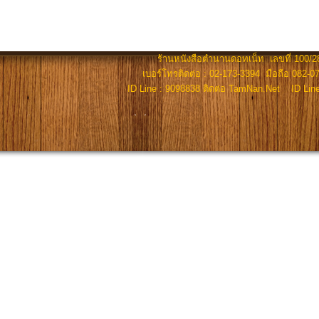
ร้านหนังสือตำนานดอทเน็ท เลขที่ 100/28
เบอร์โทรติดต่อ : 02-173-3394 มือถือ 082-07
ID Line : 9098838 ติดต่อ TamNan.Net ID Lin