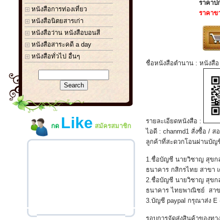
ราคาปก
หนังสือการท่องเที่ยว
ราคาข
หนังสือนิตยสารเก่า
หนังสือว่าน หนังสือบอนสี
หนังสือสาระคดี a day
หนังสือทั่วไป อื่นๆ
ชื่อหนังสือตำนาน : หนังส
Like
รายละเอียดหนังสือ :
กด
สมัครสมาชิก
ไอดี : chanmd1 สั่งซื้อ 
ลูกค้าที่สะดวกโอนผ่านบัญช
1.ชื่อบัญชี นายวิชาญ สุข
ธนาคาร กสิกรไทย สาขา เด
2.ชื่อบัญชี นายวิชาญ สุข
ธนาคาร ไทยพาณิชย์ สาขา
3.บัญชี paypal กรุณาส่ง E
รอบการจัดส่งสินค้าของทาง