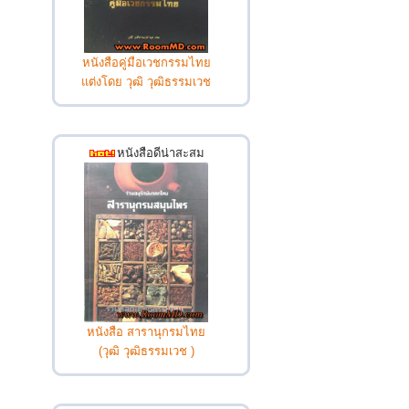
หนังสือคู่มือเวชกรรมไทย
แต่งโดย วุฒิ วุฒิธรรมเวช
หนังสือดีน่าสะสม
หนังสือ สารานุกรมไทย
(วุฒิ วุฒิธรรมเวช )