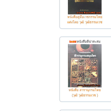
หนังสือคู่มือเวชกรรมไทย
แต่งโดย วุฒิ วุฒิธรรมเวช
หนังสือดีน่าสะสม
หนังสือ สารานุกรมไทย
(วุฒิ วุฒิธรรมเวช )