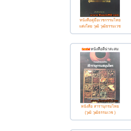
หนังสือคู่มือเวชกรรมไทย
แต่งโดย วุฒิ วุฒิธรรมเวช
หนังสือดีน่าสะสม
หนังสือ สารานุกรมไทย
(วุฒิ วุฒิธรรมเวช )