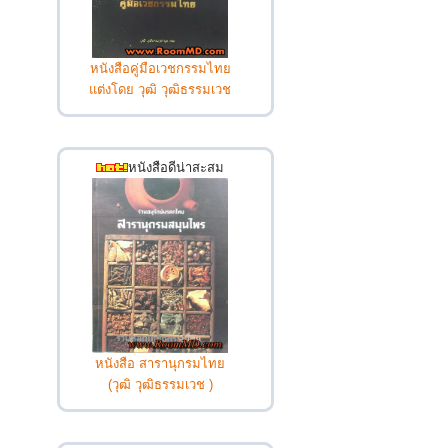
หนังสือคู่มือเวชกรรมไทย
แต่งโดย วุฒิ วุฒิธรรมเวช
หนังสือดีน่าสะสม
หนังสือ สารานุกรมไทย
(วุฒิ วุฒิธรรมเวช )