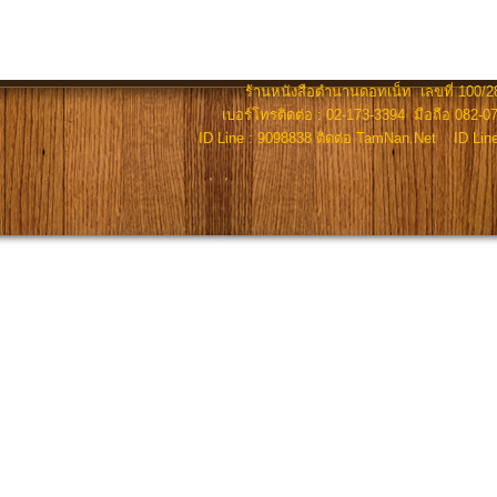
ร้านหนังสือตำนานดอทเน็ท เลขที่ 100/28
เบอร์โทรติดต่อ : 02-173-3394 มือถือ 082-07
ID Line : 9098838 ติดต่อ TamNan.Net ID Lin