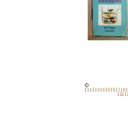
[
1
|
2
|
3
|
4
|
5
|
6
|
7
|
8
|
32
|