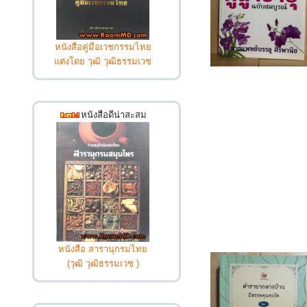
หนังสือคู่มือเวชกรรมไทย
แต่งโดย วุฒิ วุฒิธรรมเวช
หนังสือดีน่าสะสม
หนังสือ สารานุกรมไทย
(วุฒิ วุฒิธรรมเวช )