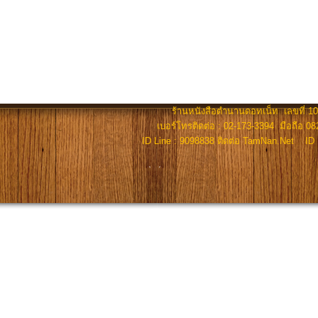
ร้านหนังสือตำนานดอทเน็ท เลขที่ 100
เบอร์โทรติดต่อ : 02-173-3394 มือถือ 082
ID Line : 9098838 ติดต่อ TamNan.Net ID 