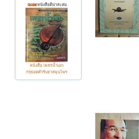
หนังสือดีน่าสะสม
หนังสือ เพชรน้ำเอก
กรุยอดตำรับยาสมุนไพร