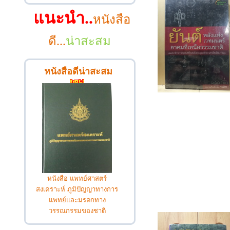
แนะนำ..
หนังสือ
ดี...
น่าสะสม
หนังสือดีน่าสะสม
หนังสือ แพทย์ศาสตร์
สงเคราะห์ ภูมิปัญญาทางการ
แพทย์และมรดกทาง
วรรณกรรมของชาติ