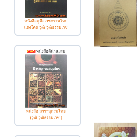
หนังสือคู่มือเวชกรรมไทย
แต่งโดย วุฒิ วุฒิธรรมเวช
หนังสือดีน่าสะสม
หนังสือ สารานุกรมไทย
(วุฒิ วุฒิธรรมเวช )