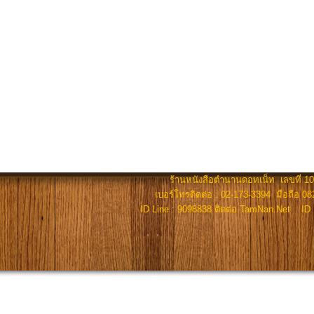
ร้านหนังสือตำนานดอทเน็ท เลขที่ 100
เบอร์โทรติดต่อ : 02-173-3394 มือถือ 082
ID Line : 9098838 ติดต่อ TamNan.Net ID 