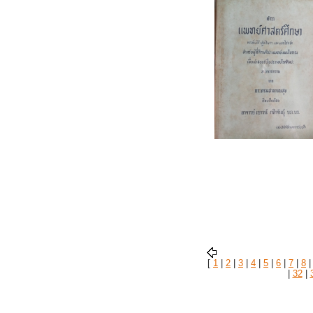
[
1
|
2
|
3
|
4
|
5
|
6
|
7
|
8
|
32
|