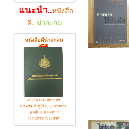
แนะนำ..
หนังสือ
ดี...
น่าสะสม
หนังสือดีน่าสะสม
หนังสือ แพทย์ศาสตร์
สงเคราะห์ ภูมิปัญญาทางการ
แพทย์และมรดกทาง
วรรณกรรมของชาติ