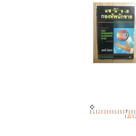
[
1
|
2
|
3
|
4
|
5
|
6
|
7
|
8
|
32
|