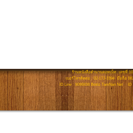
ร้านหนังสือตำนานดอทเน็ท เลขที่ 100
เบอร์โทรติดต่อ : 02-173-3394 มือถือ 082
ID Line : 9098838 ติดต่อ TamNan.Net ID 